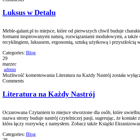
Luksus w Detalu
Meble-galant.pl to miejsce, które od pierwszych chwil buduje chara
formami inspirowanymi naturą, rozwiązaniami modułowymi, a także e
recyklingiem, luksusem, ergonomią, sztuką użytkową i przyszłością 
Categories:
Blog
29
marzec
admin
Możliwość komentowania
Literatura na Każdy Nastrój
została wyłąc
Comments
Literatura na Każdy Nastrój
Oczarowana Czytaniem to miejsce stworzone dla osób, które uwielbiaj
nazwa strony buduje nastrój czytelniczej pasji, sugerując, że konta
która łączy rozrywkę z namysłem. Zobacz także Książki Ekranizowane
Categories:
Blog
28