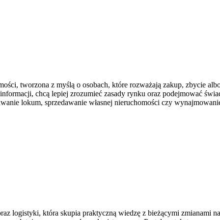
ści, tworzona z myślą o osobach, które rozważają zakup, zbycie albo 
h informacji, chcą lepiej zrozumieć zasady rynku oraz podejmować św
wanie lokum, sprzedawanie własnej nieruchomości czy wynajmowanie p
raz logistyki, która skupia praktyczną wiedzę z bieżącymi zmianami 