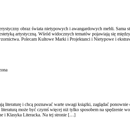
kterystyczny obraz świata nietypowych i awangardowych mebli. Sama st
stetyką artystyczną. Wśród widocznych tematów pojawiają się między
wzornictwa. Polecam Kultowe Marki i Projektanci i Nietypowe i ekstraw
zona
ą literaturę i chcą poznawać warte uwagi książki, zaglądać ponownie d
kt z literaturą może być czymś więcej niż tylko sposobem na spędzeni
 i Klasyka Literacka. Na tej stronie […]