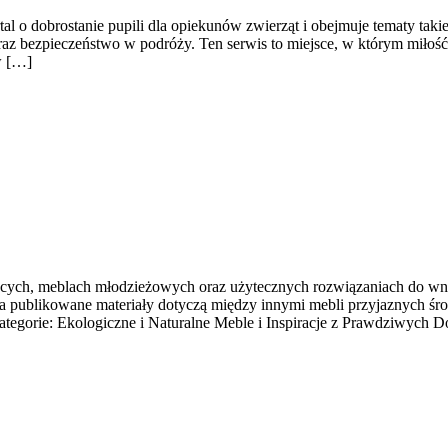
al o dobrostanie pupili dla opiekunów zwierząt i obejmuje tematy takie
oraz bezpieczeństwo w podróży. Ten serwis to miejsce, w którym miłość
w […]
ięcych, meblach młodzieżowych oraz użytecznych rozwiązaniach do wnęt
publikowane materiały dotyczą między innymi mebli przyjaznych śro
kategorie: Ekologiczne i Naturalne Meble i Inspiracje z Prawdziwych 