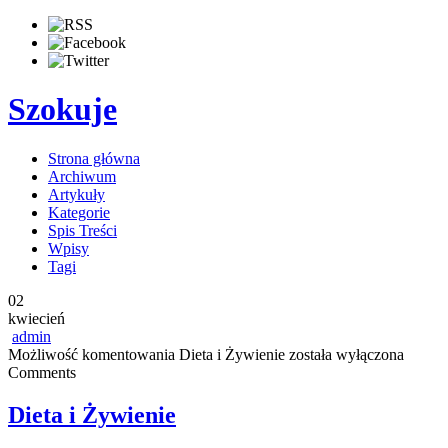
Szokuje
Strona główna
Archiwum
Artykuły
Kategorie
Spis Treści
Wpisy
Tagi
02
kwiecień
admin
Możliwość komentowania
Dieta i Żywienie
została wyłączona
Comments
Dieta i Żywienie