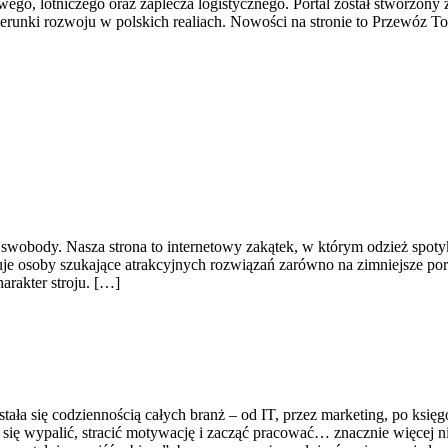
wego, lotniczego oraz zaplecza logistycznego. Portal został stworzony 
runki rozwoju w polskich realiach. Nowości na stronie to Przewóz T
nię swobody. Nasza strona to internetowy zakątek, w którym odzież spot
e osoby szukające atrakcyjnych rozwiązań zarówno na zimniejsze poranki
rakter stroju. […]
 stała się codziennością całych branż – od IT, przez marketing, po ksi
ię wypalić, stracić motywację i zacząć pracować… znacznie więcej niż