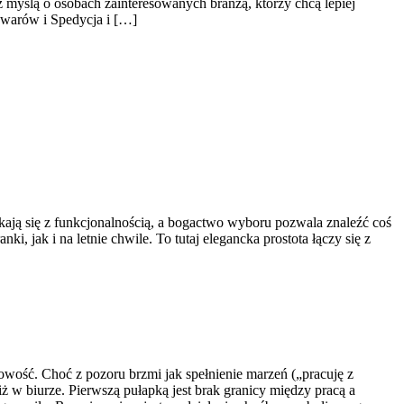
z myślą o osobach zainteresowanych branżą, którzy chcą lepiej
owarów i Spedycja i […]
ykają się z funkcjonalnością, a bogactwo wyboru pozwala znaleźć coś
, jak i na letnie chwile. To tutaj elegancka prostota łączy się z
ęgowość. Choć z pozoru brzmi jak spełnienie marzeń („pracuję z
 w biurze. Pierwszą pułapką jest brak granicy między pracą a