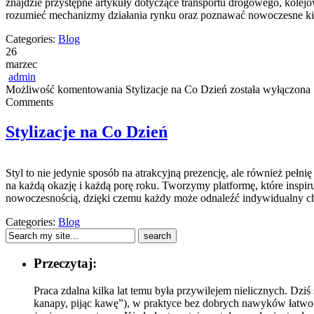
znajdzie przystępne artykuły dotyczące transportu drogowego, kolejo
rozumieć mechanizmy działania rynku oraz poznawać nowoczesne kie
Categories:
Blog
26
marzec
admin
Możliwość komentowania
Stylizacje na Co Dzień
została wyłączona
Comments
Stylizacje na Co Dzień
Styl to nie jedynie sposób na atrakcyjną prezencję, ale również peł
na każdą okazję i każdą porę roku. Tworzymy platformę, które inspiruj
nowoczesnością, dzięki czemu każdy może odnaleźć indywidualny cha
Categories:
Blog
Przeczytaj:
Praca zdalna kilka lat temu była przywilejem nielicznych. Dziś
kanapy, pijąc kawę”), w praktyce bez dobrych nawyków łatwo s